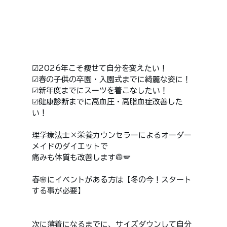
☑︎2026年こそ痩せて自分を変えたい！
☑︎春の子供の卒園・入園式までに綺麗な姿に！
☑︎新年度までにスーツを着こなしたい！
☑︎健康診断までに高血圧・高脂血症改善した
い！
理学療法士×栄養カウンセラーによるオーダー
メイドのダイエットで
痛みも体質も改善します🥼🪽
春🌸にイベントがある方は【冬の今！スタート
する事が必要】
次に薄着になるまでに、サイズダウンして自分