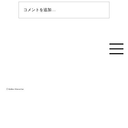
コメントを追加…
【7月〜】卒業生サポートをリニューアル
🄫 Wellbe-fitness Cue